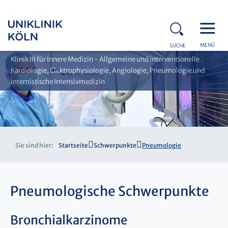
MENÜ
SUCHE
Klinik III für Innere Medizin - Allgemeine und interventionelle
Kardiologie, Elektrophysiologie, Angiologie, Pneumologie und
internistische Intensivmedizin
Sie sind hier:
Startseite
Schwerpunkte
Pneumologie
Pneumologische Schwerpunkte
Bronchialkarzinome