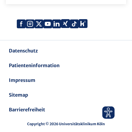
Xing
Kununu
Facebook
Instagram
X
YouTube
LinkedIn
Tiktok
(Twitter)
Datenschutz
Patienteninformation
Impressum
Sitemap
Barrierefreiheit
Copyright © 2026 Universitätsklinikum Köln