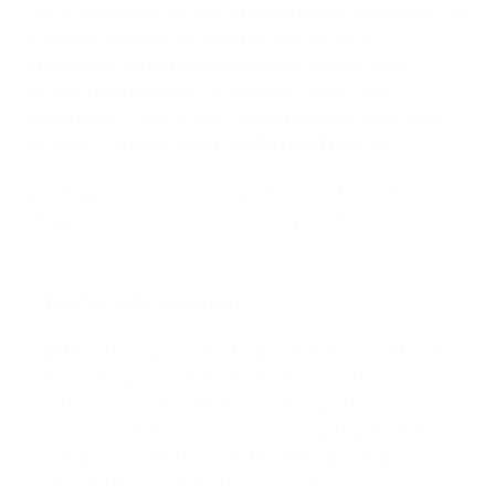
Krankheitsbildern im ambulanten Bereich verkörpern und
uns unter anderem in diesem Punkt von einer
ambulanten Versorgungseinrichtung in der Struktur
deutlich unterscheiden. Rückfragen richten Sie
diesbezüglich bitte an die Lehrkoordination oder direkt
per Mail an
jasmin-sabine.behler
@
uk-koeln.de
.
Nachfolgend finden Sie einige zentrale Punkte für eine
erfolgreiche Famulatur zusammengefasst:
Was Sie bitte beachten
Während der gesamten Famulatur ist eine adäquate
Bekleidung beim Patientenkontakt unerlässlich,
insbesondere sind Flipflops, Shorts und
verschmutzte beziehungsweise ungebügelte Kittel
nicht erwünscht. Im Einzelfall obliegt es dem
Ober-/Stationsarzt, Studierende mit