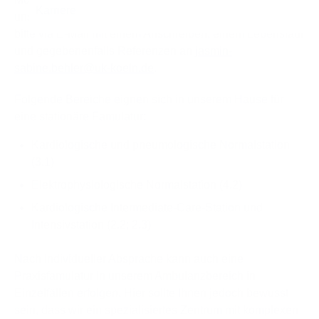
uns, wenn Sie diese nutzen. Bewerbungen richten Sie
bitte via E-Mail mit einem Anschreiben, einem Lebenslauf
und gegebenenfalls Referenzen an
jasmin-
sabine.behler
@
uk-koeln.de
.
Folgende Bereiche eignen sich in unserem Hause für
eine stationäre Famulatur:
Kardiologische und pneumologische Normalstation
(3.1)
Elektrophysiologische Normalstation (4.2)
Kardiologische Intermediate-Care-Station und
Intensivstation (2.2; 2.3)
Nach individueller Absprache kann auch eine
Praxisfamulatur in unserem Ambulanzbereich in
Einzelfällen erfolgen. Hier sollte Ihnen jedoch bewusst
sein, dass wir ein spezialisiertes Zentrum mit komplexen