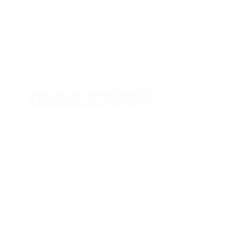
Weitere Themenbereiche
Xing
Kununu
Facebook
Instagram
X
YouTube
LinkedIn
Tiktok
(Twitter)
Datenschutz
Patienteninformation
Impressum
Sitemap