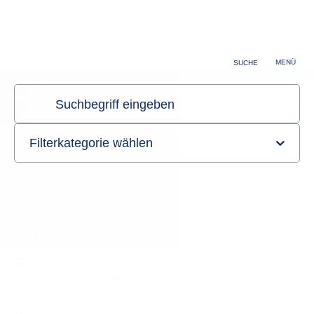
Zuweiser & Professionals
Karriere
MENÜ
SUCHE
Klinik III für Innere Medizin - Allgemeine und interventionelle
Kardiologie, Elektrophysiologie, Angiologie, Pneumologie und
internistische Intensivmedizin
Sie sind hier:
Startseite
Lehre
Famulatur
Famulatur
Im Zuge der klinischen Ausbildung bieten wir Ihnen die
Möglichkeit zur Famulatur in unserer Klinik. Wir freuen