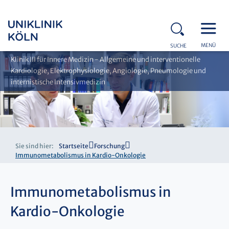
MENÜ
SUCHE
Klinik III für Innere Medizin - Allgemeine und interventionelle
Kardiologie, Elektrophysiologie, Angiologie, Pneumologie und
internistische Intensivmedizin
Sie sind hier:
Startseite
Forschung
Immunometabolismus in Kardio-Onkologie
Immunometabolismus in
Kardio-Onkologie