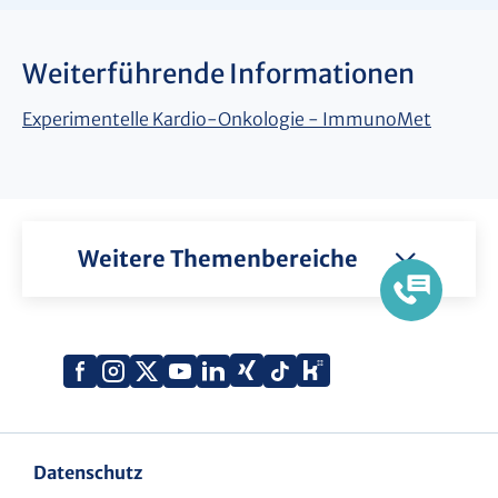
Weiterführende Informationen
Experimentelle Kardio-Onkologie - ImmunoMet
Weitere Themenbereiche
Xing
Kununu
Facebook
Instagram
X
YouTube
LinkedIn
Tiktok
(Twitter)
Datenschutz