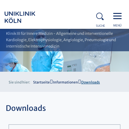
MENÜ
SUCHE
Klinik III für Innere Medizin - Allgemeine und interventionelle
Kardiologie, Elektrophysiologie, Angiologie, Pneumologie und
internistische Intensivmedizin
Sie sind hier:
Startseite
Informationen
Downloads
Downloads