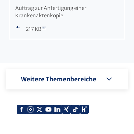
Auftrag zur Anfertigung einer
Krankenaktenkopie
217 KB
Weitere Themenbereiche
Xing
Kununu
Facebook
Instagram
X
YouTube
LinkedIn
Tiktok
(Twitter)