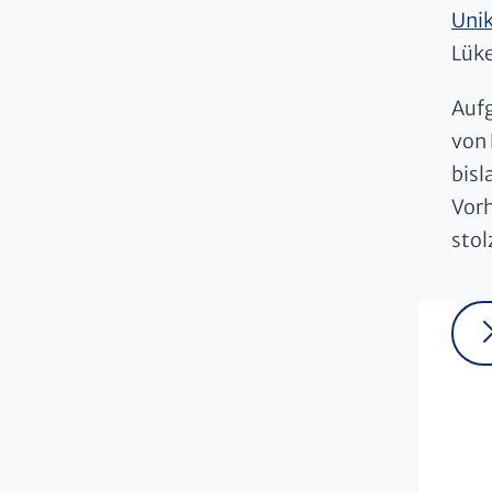
Unik
Lüke
Auf
von 
bisl
Vorh
stol