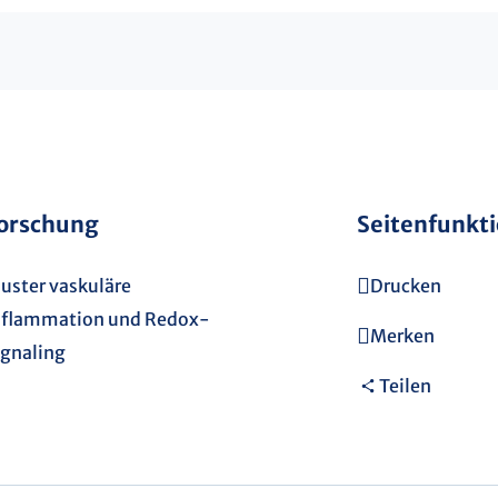
orschung
Seitenfunkt
luster vaskuläre
Drucken
nflammation und Redox-
Merken
ignaling
Teilen