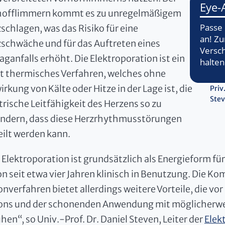
hofflimmern kommt es zu unregelmäßigem
schlagen, was das Risiko für eine
schwäche und für das Auftreten eines
aganfalls erhöht. Die Elektroporation ist ein
t thermisches Verfahren, welches ohne
irkung von Kälte oder Hitze in der Lage ist, die
Priv
Stev
trische Leitfähigkeit des Herzens so zu
ändern, dass diese Herzrhythmusstörungen
ilt werden kann.
 Elektroporation ist grundsätzlich als Energieform f
n seit etwa vier Jahren klinisch in Benutzung. Die K
onverfahren bietet allerdings weitere Vorteile, die vor
ons und der schonenden Anwendung mit möglicherwe
hen“, so Univ.-Prof. Dr. Daniel Steven, Leiter der
Elek