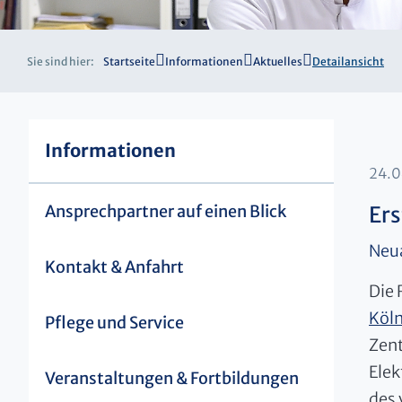
Sie sind hier:
Startseite
Informationen
Aktuelles
Detailansicht
Informationen
24.
Ansprechpartner auf einen Blick
Ers
Neua
Kontakt & Anfahrt
Die
Köl
Pflege und Service
Zent
Elek
Veranstaltungen & Fortbildungen
des 