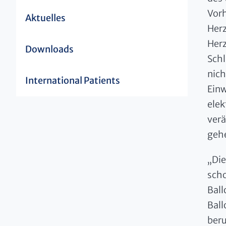
Vor
Aktuelles
Herz
Herz
Downloads
Schl
nich
International Patients
Einw
elek
ver
gehe
„Die
scho
Ball
Ball
beru